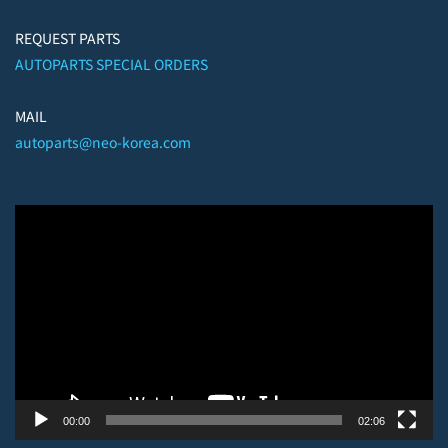
REQUEST PARTS
AUTOPARTS SPECIAL ORDERS
MAIL
autoparts@neo-korea.com
视
频
播
放
器
00:00
02:06