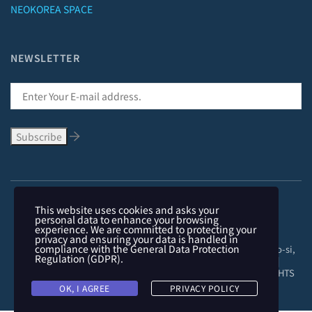
NEWSLETTER
This website uses cookies and asks your
personal data to enhance your browsing
experience. We are committed to protecting your
Copyright © 1991-2018 | #962, 321, Gimpohangang 5-ro, Gimpo-si,
privacy and ensuring your data is handled in
Gyeonggi-do, 10063, Republic of Korea | F +82-2-64555469 |
compliance with the
General Data Protection
NEOKOREA TRADING COMPANY LIMITED. NEOKOREA. ALL RIGHTS
Regulation (GDPR)
.
RESERVED. |
T&C
OK, I AGREE
PRIVACY POLICY